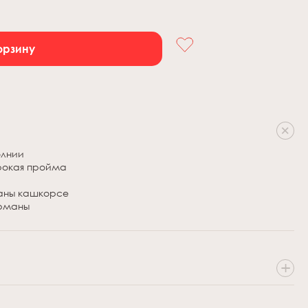
орзину
олнии
рокая пройма
таны кашкорсе
арманы