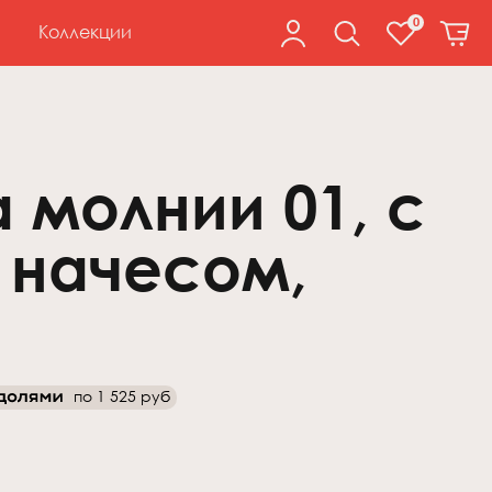
0
Коллекции
 молнии 01, с
 начесом,
по
1 525 руб