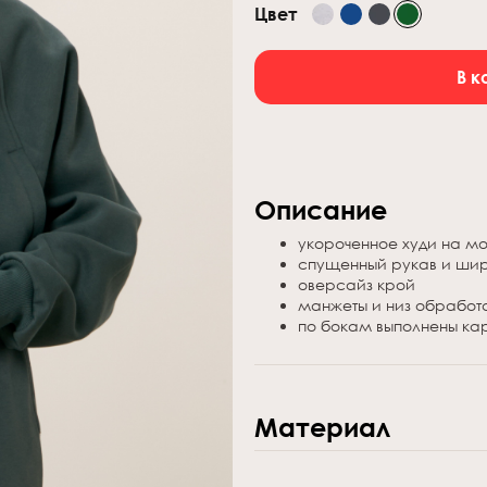
Цвет
В к
Описание
укороченное худи на м
спущенный рукав и ши
оверсайз крой
манжеты и низ обрабо
по бокам выполнены к
Материал
тонкий начес