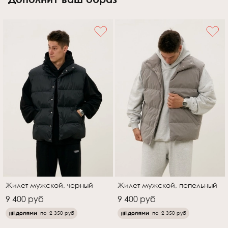
рост Рашада: 180см
Жилет мужской, черный
Жилет мужской, пепельный
9 400 руб
9 400 руб
по
2 350 руб
по
2 350 руб