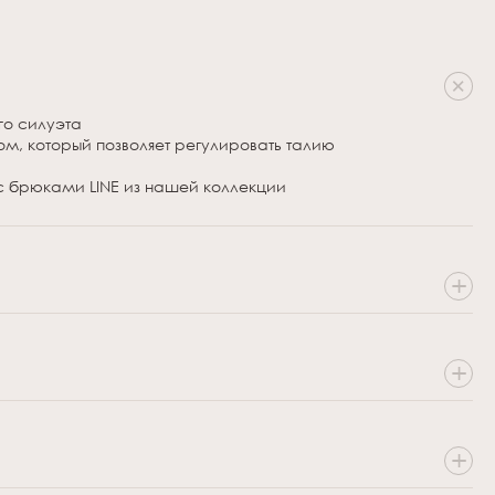
го силуэта
сом,
который позволяет регулировать талию
с брюками LINE из нашей коллекции
эстер, 21% вискоза, 7% эластан
50% полиэстер
эстер, 21% вискоза, 7% эластан
50% полиэстер