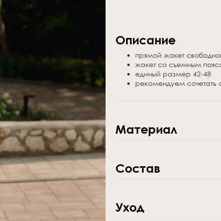
Описание
прямой жакет свободно
жакет со съемным поя
единый
размер 42-48
рекомендуем сочетать 
Материал
внешний слой: 72% поли
подклад: 50% вискоза, 
Состав
внешний слой: 72% поли
подклад: 50% вискоза, 
Уход