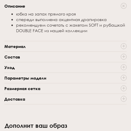
Описание
юбка на запах прямого кроя
спереди выполнена акцентная драпировка
рекомендуем сочетать с жакетом SOFT и рубашкой
DOUBLE FACE из нашей коллекции
Материал
72% полиэстер, 21% вискоза, 7% эластан
Состав
72% полиэстер, 21% вискоза, 7% эластан
Уход
только химическая чистка
Параметры модели
стирка запрещена
82-62-92, рост 170
не гладить
Размерная сетка
на модели размер 44
отжим в центрифуге запрещен
Размер
42
44
46
48
50
отбеливание запрещено
Доставка
только сухая чистка
Обхват
64
66
70
76
80
талии
Выбрать
Обхват
92
94
96
100
106
бедер
Дополнит ваш образ
Длина
42
42
42
42
42