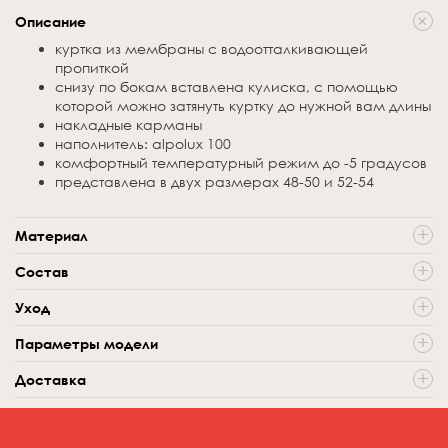
Описание
куртка из мембраны с водоотталкивающей
пропиткой
снизу по бокам вставлена кулиска, с помощью
которой можно затянуть куртку до нужной вам длины
накладные карманы
наполнитель: alpolux 100
комфортный температурный режим до -5 градусов
представлена в двух размерах 48-50 и 52-54
Материал
внешний слой: мембрана с водоотталкивающей
Состав
пропиткой
внешний слой: 85% полиэстер, 15% нейлон
подклад: поливискоза
Уход
подклад: 55% вискоза, 45% полиэстер
Свежие загрязнения можно убрать влажной тряпкой или
Параметры модели
салфеткой
на Даниле: куртка в размере 52-54
Доставка
рекомендуется ручная или машинная стирка при
рост Данила: 193 см
температуре не выше 30 градусов
деликатный или быстрый режим стирки
Выбрать
рекомендуется использовать только деликатный