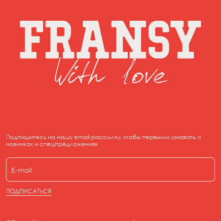
62
отбеливатели и порошки
до низа
не рекомендуется замачивать
Длина рукава вместе с
40
рекомендуется гладить изделия с изнанки (печать с
плечом
лица можно прогладить через марлю или простынь)
Подпишитесь на нашу email-рассылку, чтобы первыми узнавать о
новинках и спецпредложениях
ПОДПИСАТЬСЯ