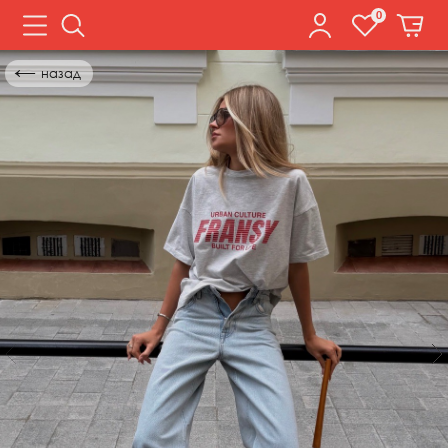
0
←
назад