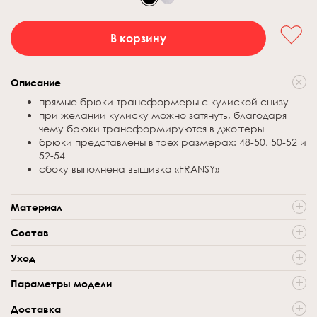
В корзину
Описание
прямые брюки-трансформеры с кулиской снизу
при желании кулиску можно затянуть, благодаря
чему брюки трансформируются в джоггеры
брюки представлены в трех размерах: 48-50, 50-52 и
52-54
сбоку выполнена вышивка
«FRANSY
»
Материал
футер высочайшего качества компакт пенье
Состав
80% хлопок, 20% полиэстер
Уход
рекомендуется ручная или машинная стирка при
Параметры модели
температуре не выше 30 градусов (чтобы изделие не
подсело)
Доставка