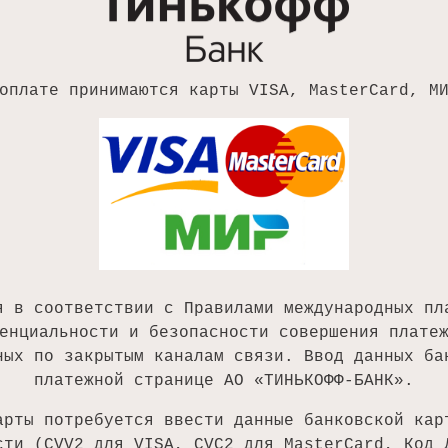
оплате принимаются карты VISA, MasterCard, М
я в соответствии с Правилами международных пл
енциальности и безопасности совершения плате
ных по закрытым каналам связи. Ввод данных ба
платежной странице АО «ТИНЬКОФФ-БАНК».
арты потребуется ввести данные банковской кар
сти (CVV2 для VISA, CVC2 для MasterCard, Код 