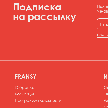
Подписка
Подп
узнав
на рассылку
ПОДП
FRANSY
И
О бренде
О
Коллекции
О
Программа лояльности
У
К